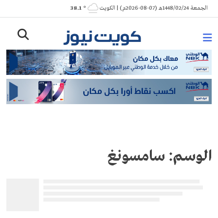
Ski
الجمعة 1448/02/24هـ (07-08-2026م) | الكويت
° 38.1
t
conten
الوسم:
سامسونغ