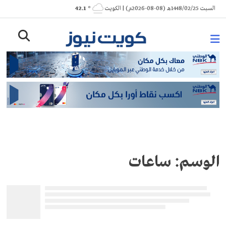
Ski
السبت 1448/02/25هـ (08-08-2026م) | الكويت
° 42.1
t
conten
الوسم:
ساعات