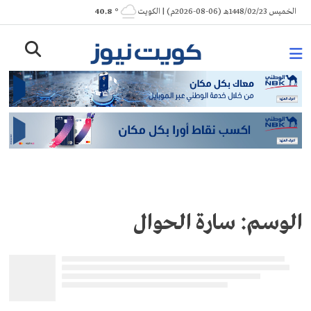
Ski
الخميس 1448/02/23هـ (06-08-2026م) | الكويت
° 40.8
t
conten
الوسم:
سارة الحوال