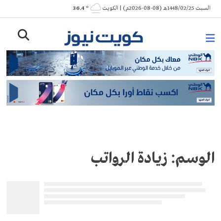
Ski
السبت 1448/02/25هـ (08-08-2026م) | الكويت
° 36.4
t
conten
الوسم:
زيادة الرواتب