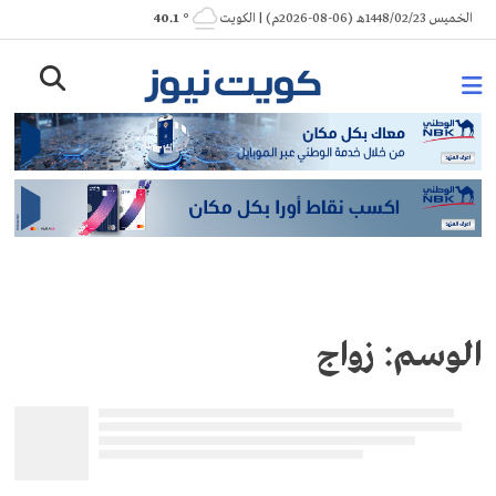
Ski
الخميس 1448/02/23هـ (06-08-2026م) | الكويت
° 40.1
t
conten
الوسم:
زواج