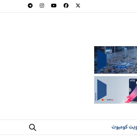
يت كوميوت