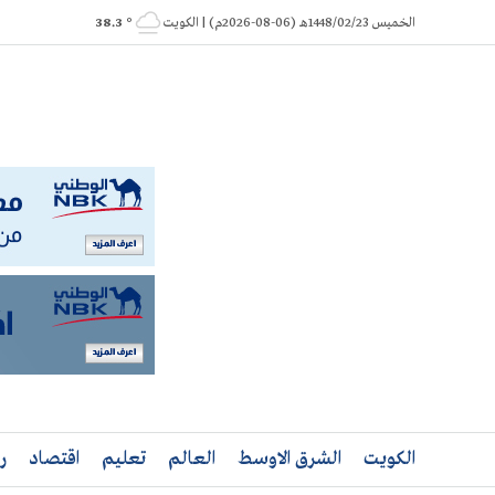
Ski
الخميس 1448/02/23هـ (06-08-2026م) | الكويت
° 38.3
t
conten
الكويت
الشرق الاوسط
العالم
تعليم
اقتصاد
ر