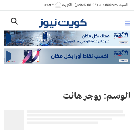
Ski
السبت 1448/02/25هـ (08-08-2026م) | الكويت
° 37.9
t
conten
الوسم:
روجر هانت