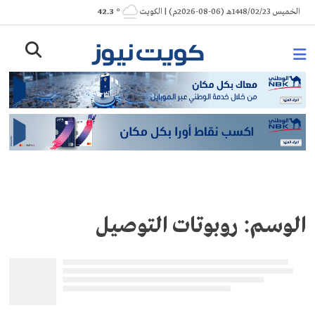
Ski
الخميس 1448/02/23هـ (06-08-2026م) | الكويت
° 42.3
t
conten
الوسم:
روبوتات التوصيل