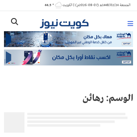
Ski
الجمعة 1448/02/24هـ (07-08-2026م) | الكويت
° 44.5
t
conten
الوسم:
رهائن