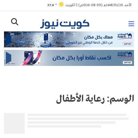
Ski
الأحد 1448/02/26هـ (09-08-2026م) | الكويت
° 37.6
t
conten
الوسم:
رعاية الأطفال