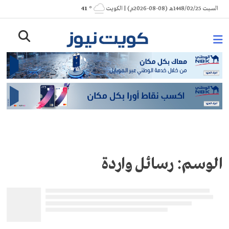
Ski
السبت 1448/02/25هـ (08-08-2026م) | الكويت
° 41
t
conten
الوسم:
رسائل واردة