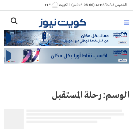
Ski
الخميس 1448/02/23هـ (06-08-2026م) | الكويت
° 44
t
conten
الوسم:
رحلة المستقبل