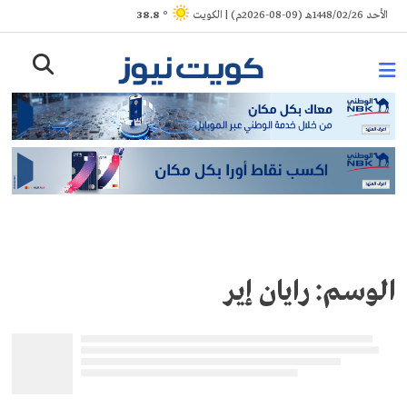
Ski
الأحد 1448/02/26هـ (09-08-2026م) | الكويت
° 38.8
t
conten
الوسم:
رايان إير