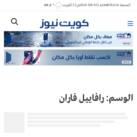
Ski
الجمعة 1448/02/24هـ (07-08-2026م) | الكويت
° 40.2
t
conten
الوسم:
رافاييل فاران