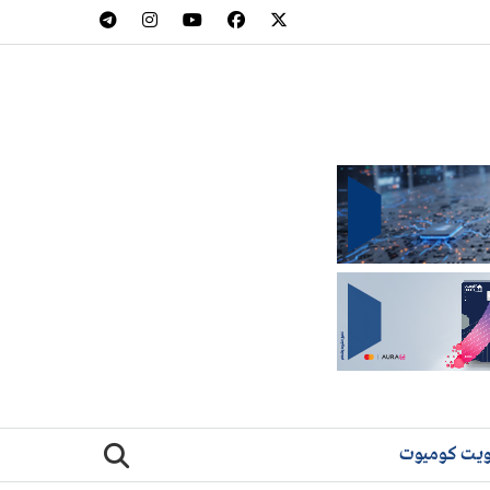
يت كوميوت