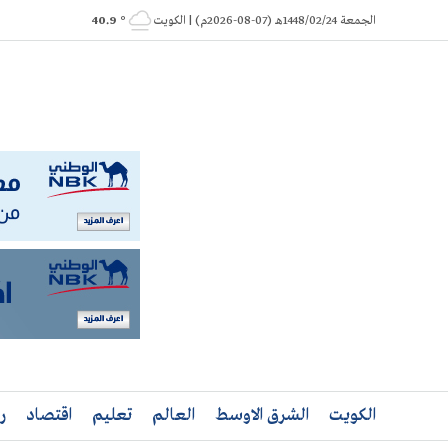
Ski
الجمعة 1448/02/24هـ (07-08-2026م) | الكويت
° 40.9
t
conten
الكويت
الشرق الاوسط
العالم
تعليم
اقتصاد
ر