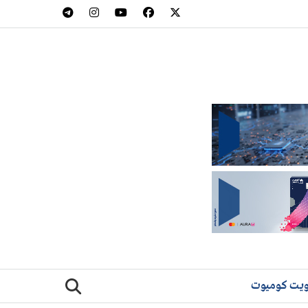
يت كوميوت