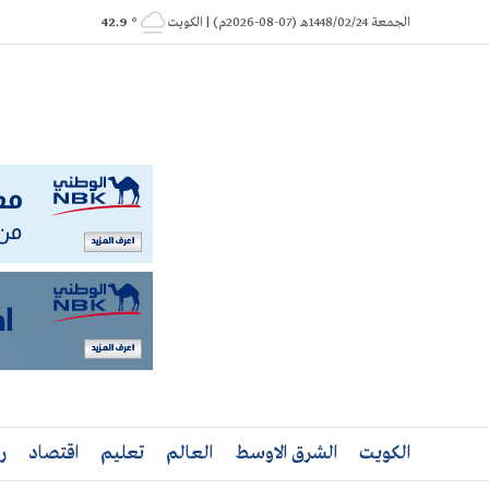
Ski
الجمعة 1448/02/24هـ (07-08-2026م) | الكويت
° 42.9
t
conten
الكويت
الشرق الاوسط
العالم
تعليم
اقتصاد
ر