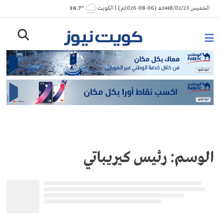
Ski
الخميس 1448/02/23هـ (06-08-2026م) | الكويت
° 36.7
t
conten
الوسم:
رئيس كيريباتي