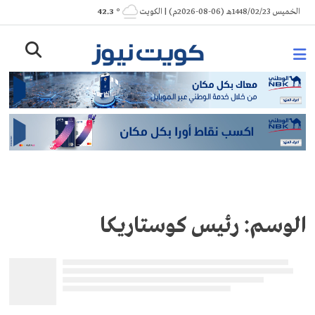
Ski
الخميس 1448/02/23هـ (06-08-2026م) | الكويت
° 42.3
t
conten
الوسم:
رئيس كوستاريكا