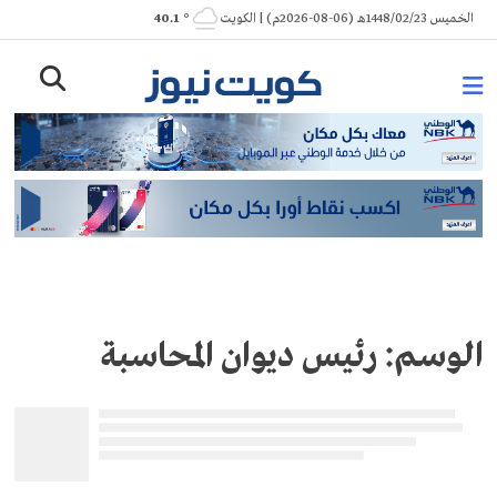
Ski
الخميس 1448/02/23هـ (06-08-2026م) | الكويت
° 40.1
t
conten
الوسم:
رئيس ديوان المحاسبة