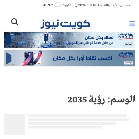
Ski
الخميس 1448/02/23هـ (06-08-2026م) | الكويت
° 41.9
t
conten
الوسم:
رؤية 2035