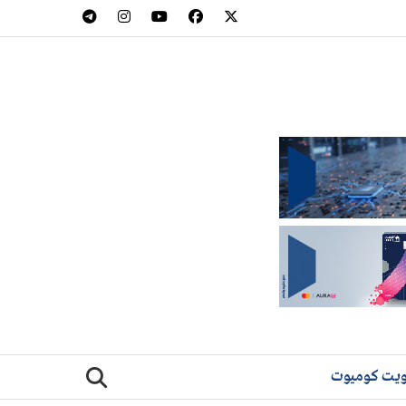
يت كوميوت