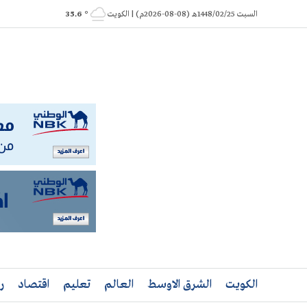
Ski
السبت 1448/02/25هـ (08-08-2026م) | الكويت
° 35.6
t
conten
الكويت
الشرق الاوسط
العالم
تعليم
اقتصاد
ر