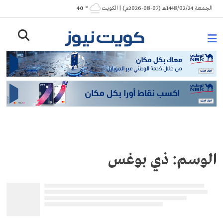
Ski
الجمعة 1448/02/24هـ (07-08-2026م) | الكويت
° 40
t
conten
الوسم:
ذي بوغس