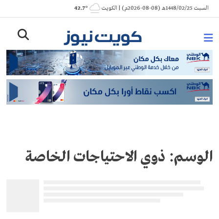
Ski
السبت 1448/02/25هـ (08-08-2026م) | الكويت
° 42.7
t
conten
الوسم:
ذوي الاحتياجات الخاصة