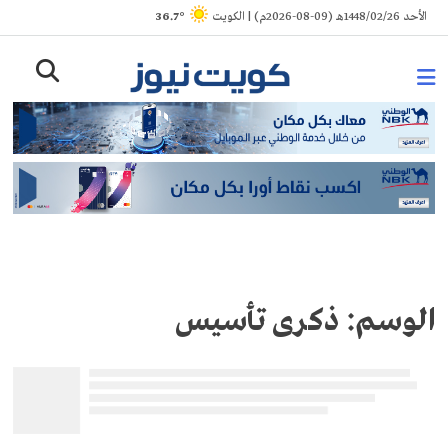
Ski
الأحد 1448/02/26هـ (09-08-2026م) | الكويت
° 36.7
t
conten
الوسم:
ذكرى تأسيس