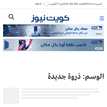
Ski
السبت 1448/02/25هـ (08-08-2026م) | الكويت
° 38.4
t
conten
الوسم:
ذروة جديدة