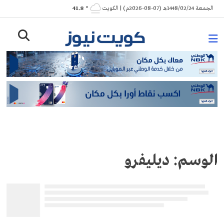
Ski
الجمعة 1448/02/24هـ (07-08-2026م) | الكويت
° 41.8
t
conten
الوسم:
ديليفرو