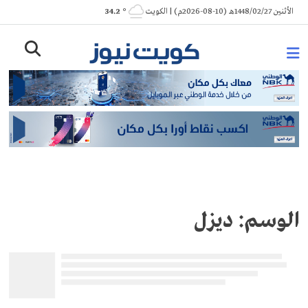
Ski
الأثنين 1448/02/27هـ (10-08-2026م) | الكويت
° 34.2
t
conten
الوسم:
ديزل