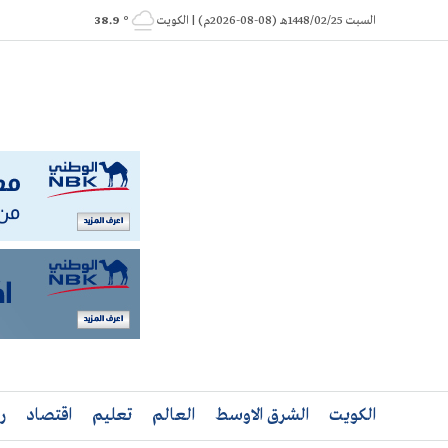
Ski
السبت 1448/02/25هـ (08-08-2026م) | الكويت
° 38.9
t
conten
الكويت
الشرق الاوسط
العالم
تعليم
اقتصاد
ر