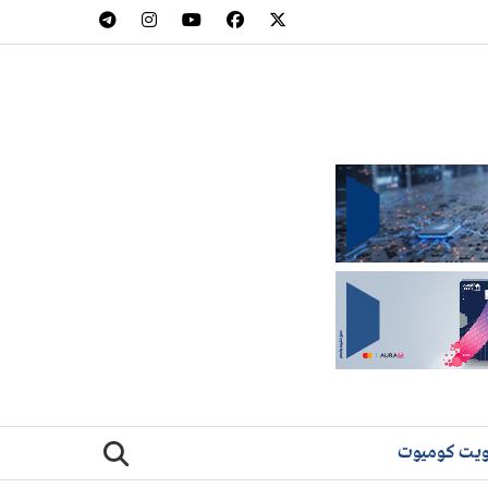
يت كوميوت