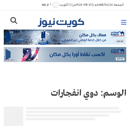
Ski
الجمعة 1448/02/24هـ (07-08-2026م) | الكويت
° 40.2
t
conten
الوسم:
دوي انفجارات