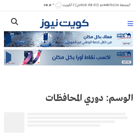
Ski
الجمعة 1448/02/24هـ (07-08-2026م) | الكويت
° 38.8
t
conten
الوسم:
دوري المحافظات