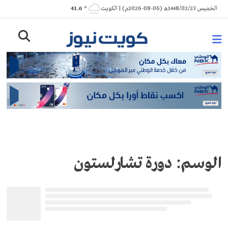
Ski
الخميس 1448/02/23هـ (06-08-2026م) | الكويت
° 41.6
t
conten
الوسم:
دورة تشارلستون