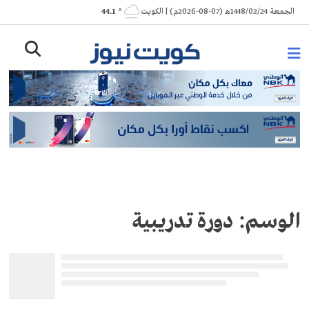
Ski
الجمعة 1448/02/24هـ (07-08-2026م) | الكويت
° 44.1
t
conten
الوسم:
دورة تدريبية