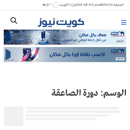
Ski
الجمعة 1448/02/24هـ (07-08-2026م) | الكويت
° 41.5
t
conten
الوسم:
دورة الصاعقة