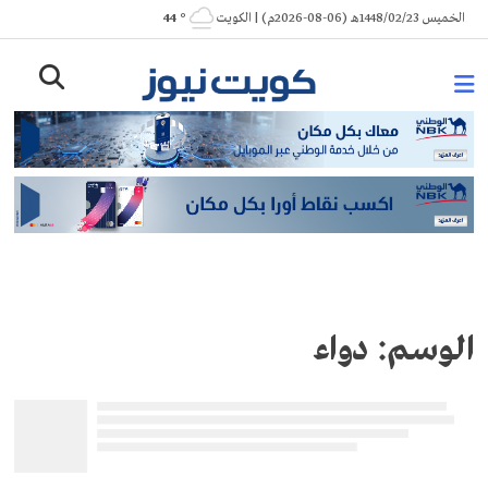
Ski
الخميس 1448/02/23هـ (06-08-2026م) | الكويت
° 44
t
conten
الوسم:
دواء