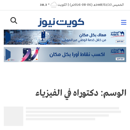
Ski
الخميس 1448/02/23هـ (06-08-2026م) | الكويت
° 38.3
t
conten
الوسم:
دكتوراه في الفيزياء