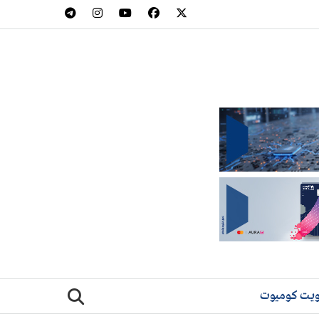
يت كوميوت