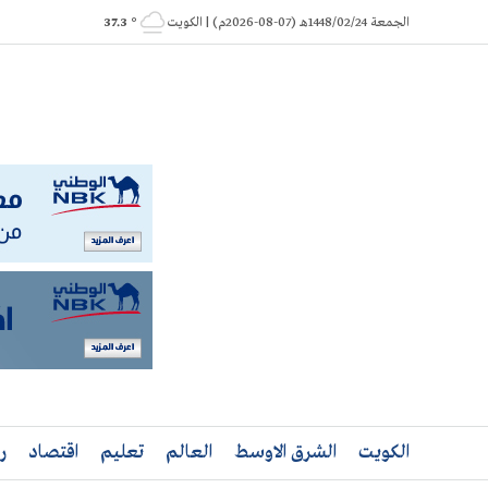
Ski
الجمعة 1448/02/24هـ (07-08-2026م) | الكويت
° 37.3
t
conten
الكويت
الشرق الاوسط
العالم
تعليم
اقتصاد
ر