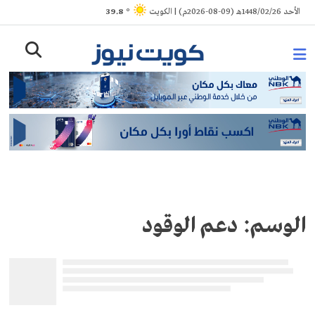
Ski
الأحد 1448/02/26هـ (09-08-2026م) | الكويت
° 39.8
t
conten
الوسم:
دعم الوقود