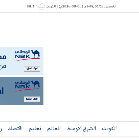
Ski
الخميس 1448/02/23هـ (06-08-2026م) | الكويت
° 38.5
t
conten
الكويت
الشرق الاوسط
العالم
تعليم
اقتصاد
ر