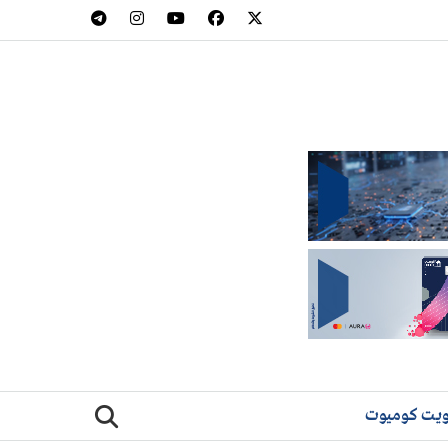
يت كوميوت