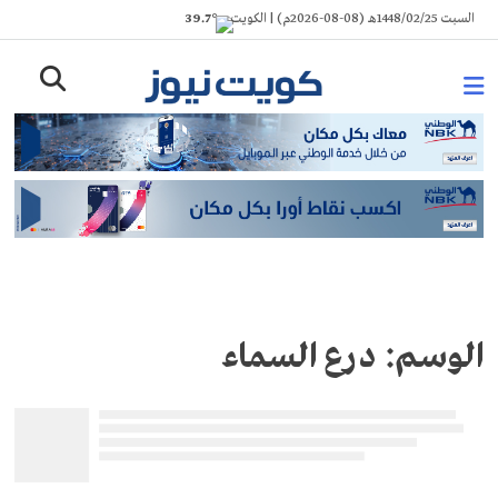
Ski
السبت 1448/02/25هـ (08-08-2026م) | الكويت
° 39.7
t
conten
الوسم:
درع السماء