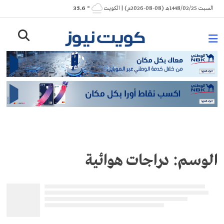
Ski
السبت 1448/02/25هـ (08-08-2026م) | الكويت
° 35.6
t
conten
الوسم:
دراجات هوائية