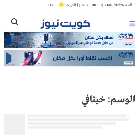
Ski
الأحد 1448/02/26هـ (09-08-2026م) | الكويت
° 37.6
t
conten
الوسم:
خيتافي