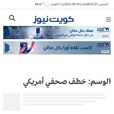
Ski
الخميس 1448/02/23هـ (06-08-2026م) | الكويت
° 40.8
t
conten
الوسم:
خطف صحفي أمريكي