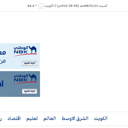
Ski
السبت 1448/02/25هـ (08-08-2026م) | الكويت
° 39.2
t
conten
الكويت
الشرق الاوسط
العالم
تعليم
اقتصاد
ر