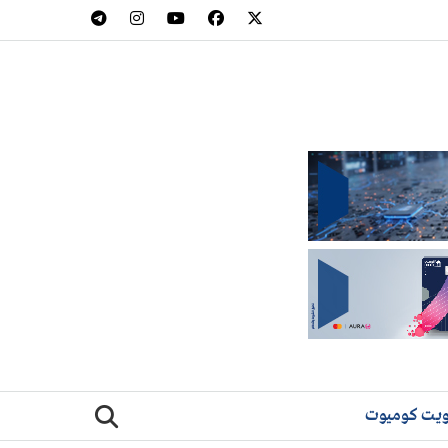
يت كوميوت