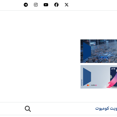
يت كوميوت