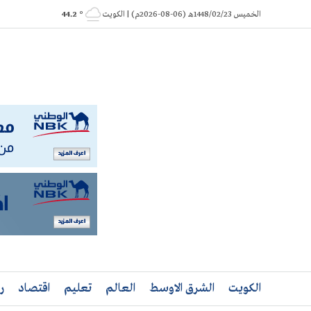
Ski
الخميس 1448/02/23هـ (06-08-2026م) | الكويت
° 44.2
t
conten
الكويت
الشرق الاوسط
العالم
تعليم
اقتصاد
ر