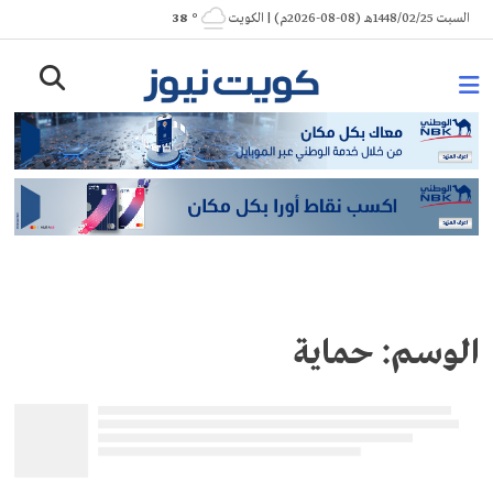
Ski
السبت 1448/02/25هـ (08-08-2026م) | الكويت
° 38
t
conten
الوسم:
حماية