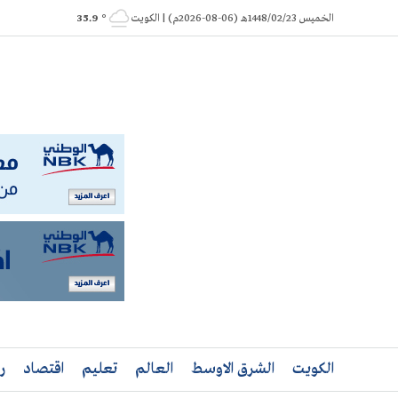
Ski
الخميس 1448/02/23هـ (06-08-2026م) | الكويت
° 35.9
t
conten
الكويت
الشرق الاوسط
العالم
تعليم
اقتصاد
ر