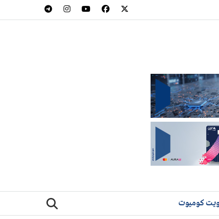
يت كوميوت