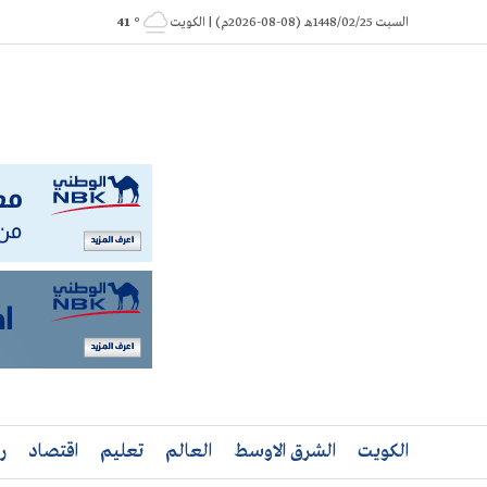
Ski
السبت 1448/02/25هـ (08-08-2026م) | الكويت
° 41
t
conten
الكويت
الشرق الاوسط
العالم
تعليم
اقتصاد
ر