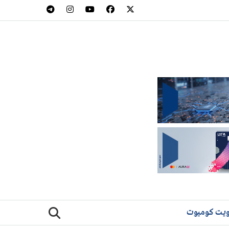
يت كوميوت