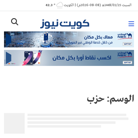
Ski
السبت 1448/02/25هـ (08-08-2026م) | الكويت
° 42.3
t
conten
الوسم:
حزب