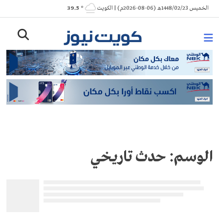
Ski
الخميس 1448/02/23هـ (06-08-2026م) | الكويت
° 39.5
t
conten
الوسم:
حدث تاريخي