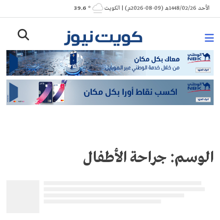
Ski
الأحد 1448/02/26هـ (09-08-2026م) | الكويت
° 39.6
t
conten
الوسم:
جراحة الأطفال